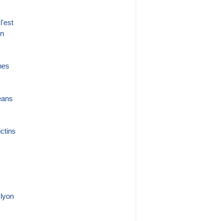
l'est
on
nes
éans
ctins
 lyon