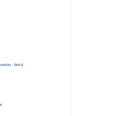
 verton - berck
te