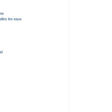
ône
lles les eaux
nd