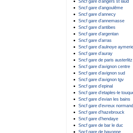
Sncf gare d'angers st laud
Sncf gare d'angoulême
Sncf gare d'annecy
Sncf gare d'annemasse
Sncf gare d'antibes
Sncf gare d'argentan
Sncf gare d'arras
Sncf gare d'aulnoye aymeri
Sncf gare d'auray
Sncf gare de paris austerlitz
Sncf gare d'avignon centre
Sncf gare d'avignon sud
Sncf gare d'avignon tgv
Sncf gare d'epinal
Sncf gare d'etaples-le touqu
Sncf gare d'evian les bains
Sncf gare d'evreux normand
Sncf gare d'hazebrouck
Sncf gare d'hendaye
Sncf gare de bar le duc
Sncf gare de bayonne