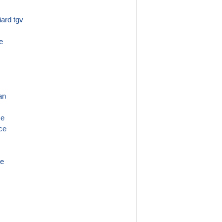
iard tgv
e
an
se
ce
de