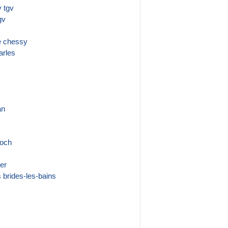
y tgv
gv
e chessy
arles
an
roch
ier
 brides-les-bains