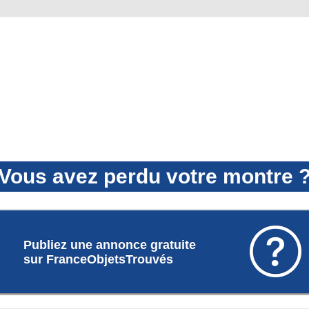
Vous avez perdu votre montre 

Publiez une annonce gratuite
sur FranceObjetsTrouvés