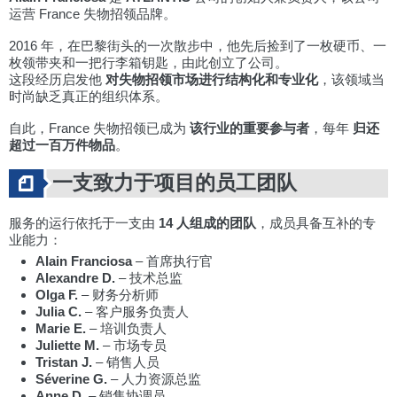
运营 France 失物招领品牌。
2016 年，在巴黎街头的一次散步中，他先后捡到了一枚硬币、一
枚领带夹和一把行李箱钥匙，由此创立了公司。
这段经历启发他
对失物招领市场进行结构化和专业化
，该领域当
时尚缺乏真正的组织体系。
自此，France 失物招领已成为
该行业的重要参与者
，每年
归还
超过一百万件物品
。
一支致力于项目的员工团队
服务的运行依托于一支由
14 人组成的团队
，成员具备互补的专
业能力：
Alain Franciosa
– 首席执行官
Alexandre D.
– 技术总监
Olga F.
– 财务分析师
Julia C.
– 客户服务负责人
Marie E.
– 培训负责人
Juliette M.
– 市场专员
Tristan J.
– 销售人员
Séverine G.
– 人力资源总监
Anne D.
– 销售协调员