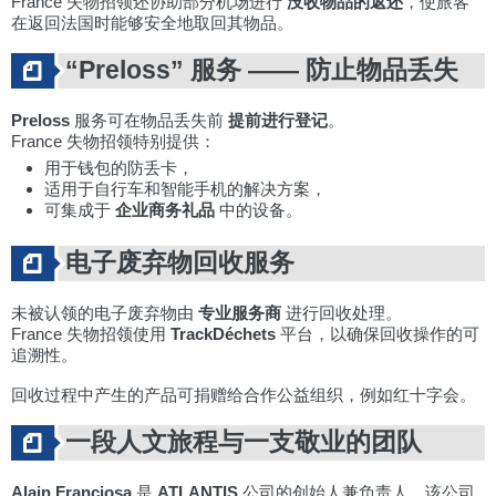
France 失物招领还协助部分机场进行
没收物品的返还
，使旅客
在返回法国时能够安全地取回其物品。
“Preloss” 服务 —— 防止物品丢失
Preloss
服务可在物品丢失前
提前进行登记
。
France 失物招领特别提供：
用于钱包的防丢卡，
适用于自行车和智能手机的解决方案，
可集成于
企业商务礼品
中的设备。
电子废弃物回收服务
未被认领的电子废弃物由
专业服务商
进行回收处理。
France 失物招领使用
TrackDéchets
平台，以确保回收操作的可
追溯性。
回收过程中产生的产品可捐赠给合作公益组织，例如红十字会。
一段人文旅程与一支敬业的团队
Alain Franciosa
是
ATLANTIS
公司的创始人兼负责人，该公司