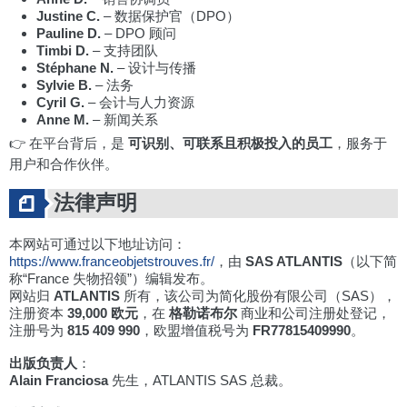
Justine C.
– 数据保护官（DPO）
Pauline D.
– DPO 顾问
Timbi D.
– 支持团队
Stéphane N.
– 设计与传播
Sylvie B.
– 法务
Cyril G.
– 会计与人力资源
Anne M.
– 新闻关系
👉 在平台背后，是
可识别、可联系且积极投入的员工
，服务于
用户和合作伙伴。
法律声明
本网站可通过以下地址访问：
https://www.franceobjetstrouves.fr/
，由
SAS ATLANTIS
（以下简
称“France 失物招领”）编辑发布。
网站归
ATLANTIS
所有，该公司为简化股份有限公司（SAS），
注册资本
39,000 欧元
，在
格勒诺布尔
商业和公司注册处登记，
注册号为
815 409 990
，欧盟增值税号为
FR77815409990
。
出版负责人
：
Alain Franciosa
先生，ATLANTIS SAS 总裁。