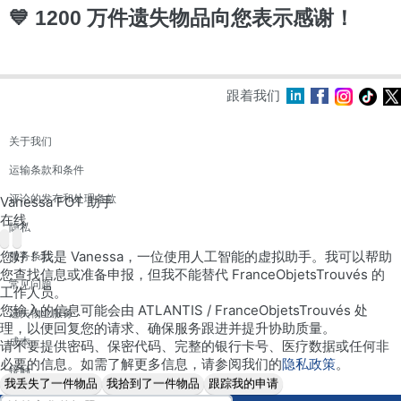
💙 1200 万件遗失物品向您表示感谢！
跟着我们
关于我们
运输条款和条件
评论的发布和处理条款
Vanessa FOT 助手
在线
隐私
您好！我是 Vanessa，一位使用人工智能的虚拟助手。我可以帮助
服务条款
您查找信息或准备申报，但我不能替代 FranceObjetsTrouvés 的
常见问题
工作人员。
您输入的信息可能会由 ATLANTIS / FranceObjetsTrouvés 处
遗失物业服务
理，以便回复您的请求、确保服务跟进并提升协助质量。
成本
请不要提供密码、保密代码、完整的银行卡号、医疗数据或任何非
必要的信息。如需了解更多信息，请参阅我们的
隐私政策
。
接触
我丢失了一件物品
我拾到了一件物品
跟踪我的申请
网站地图