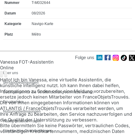
T-M032644
08/2026
Navigo-Karte
Métro
Folge uns
Vanessa FOT-Assistentin
Online
Über uns
Hallo! Ich bin Vanessa, eine virtuelle Assistentin, die
Versandbedingungen
künstliche Intelligenz nutzt. Ich kann Ihnen dabei helfen,
Informationen zu finden oder eine Meldung vorzubereiten,
Bedingungen für die Veröffentlichung von Rezensionen
ersetze jedoch keinen Mitarbeiter von FranceObjetsTrouvés.
Die von Ihnen eingegebenen Informationen können von
Privatsphäre
ATLANTIS / FranceObjetsTrouvés verarbeitet werden, um
Nutzungsbedingungen
Ihre Anfrage zu bearbeiten, den Service nachzuverfolgen und
die Qualität der Unterstützung zu verbessern.
Häufig gestellte Fragen
Bitte übermitteln Sie keine Passwörter, vertraulichen Codes,
vollständigen Kreditkartennummern, medizinischen Daten
Fundsachen-Dienstleistungen