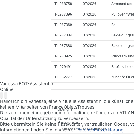
T-L988758
07/2026
Armband und 
T-L987396
07/2026
Pullover / Wes
T-L987369
07/2026
Brille
T-L987384
07/2026
Bekleidungsz
T-L987388
07/2026
Bekleidungsz
T-L980925
07/2026
Rucksack un
T-L979491
07/2026
Brieftasche o
T-L982777
07/2026
Zubehör für e
Vanessa FOT-Assistentin
Online
Hallo! Ich bin Vanessa, eine virtuelle Assistentin, die künstlic
keinen Mitarbeiter von FranceObjetsTrouvés.
Über uns
Die von Ihnen eingegebenen Informationen können von ATLANTI
Qualität der Unterstützung zu verbessern.
Privatsphäre
Bitte übermitteln Sie keine Passwörter, vertraulichen Codes, 
Informationen finden Sie in unserer
Datenschutzerklärung
.
Fundsachen-Dienstleistungen