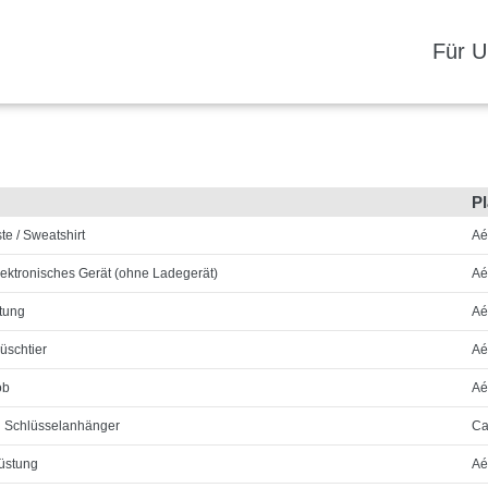
Für 
Pl
te / Sweatshirt
Aé
lektronisches Gerät (ohne Ladegerät)
Aé
tung
Aé
üschtier
Aé
ob
Aé
d Schlüsselanhänger
Ca
üstung
Aé