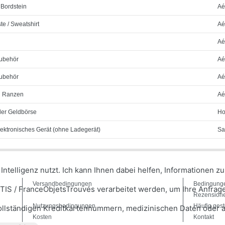
Bordstein
Aé
te / Sweatshirt
Aé
Aé
ubehör
Aé
ubehör
Aé
d Ranzen
Aé
der Geldbörse
Ho
lektronisches Gerät (ohne Ladegerät)
Sa
he Intelligenz nutzt. Ich kann Ihnen dabei helfen, Informationen
Versandbedingungen
Bedingungen
S / FranceObjetsTrouvés verarbeitet werden, um Ihre Anfrage
Rezension
Nutzungsbedingungen
Häufig gest
vollständigen Kreditkartennummern, medizinischen Daten oder a
Kosten
Kontakt