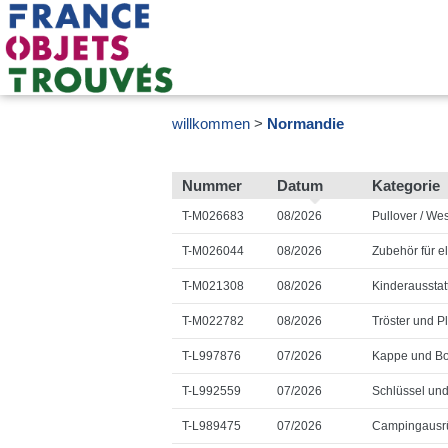
willkommen
Normandie
Nummer
Datum
Kategorie
T-M026683
08/2026
Pullover / Wes
T-M026044
08/2026
Zubehör für e
T-M021308
08/2026
Kinderausstat
T-M022782
08/2026
Tröster und Pl
T-L997876
07/2026
Kappe und B
T-L992559
07/2026
Schlüssel un
T-L989475
07/2026
Campingausr