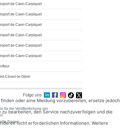
roport de Caen-Carpiquet
roport de Caen-Carpiquet
roport de Caen-Carpiquet
roport de Caen-Carpiquet
roport de Caen-Carpiquet
roport de Caen-Carpiquet
nfleur
int-Céneri-le-Gérei
Folge uns
 zu finden oder eine Meldung vorzubereiten, ersetze jedoch
 für die Veröffentlichung von
 zu bearbeiten, den Service nachzuverfolgen und die
en
ellte Fragen
nderen nicht erforderlichen Informationen. Weitere