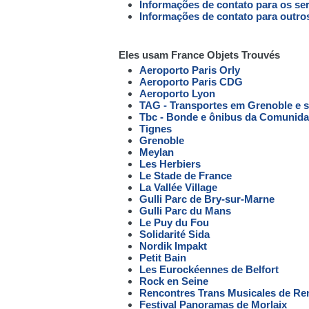
Informações de contato para os se
Informações de contato para outro
Eles usam France Objets Trouvés
Aeroporto Paris Orly
Aeroporto Paris CDG
Aeroporto Lyon
TAG - Transportes em Grenoble e 
Tbc - Bonde e ônibus da Comunid
Tignes
Grenoble
Meylan
Les Herbiers
Le Stade de France
La Vallée Village
Gulli Parc de Bry-sur-Marne
Gulli Parc du Mans
Le Puy du Fou
Solidarité Sida
Nordik Impakt
Petit Bain
Les Eurockéennes de Belfort
Rock en Seine
Rencontres Trans Musicales de Re
Festival Panoramas de Morlaix