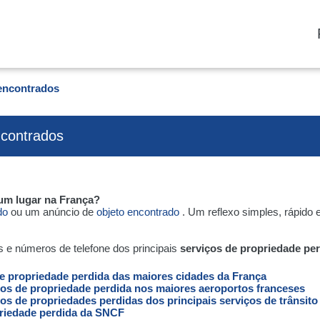
 encontrados
ncontrados
um lugar na França?
ido
ou um anúncio de
objeto encontrado
. Um reflexo simples, rápido 
s e números de telefone dos principais
serviços de propriedade pe
de propriedade perdida das maiores cidades da França
ços de propriedade perdida nos maiores aeroportos franceses
os de propriedades perdidas dos principais serviços de trânsito
riedade perdida da SNCF