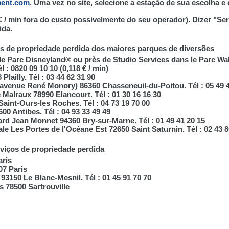
ent.com
. Uma vez no site, selecione a estação de sua escolha e 
 / min fora do custo possivelmente do seu operador). Dizer "Ser
ida.
os de propriedade perdida dos maiores parques de diversões
s le Parc Disneyland® ou près de Studio Services dans le Parc W
 : 0820 09 10 10 (0,118 € / min)
Plailly. Tél : 03 44 62 31 90
(avenue René Monory) 86360 Chasseneuil-du-Poitou. Tél : 05 49 4
Malraux 78990 Elancourt. Tél : 01 30 16 16 30
aint-Ours-les Roches. Tél : 04 73 19 70 00
0 Antibes. Tél : 04 93 33 49 49
ard Jean Monnet 94360 Bry-sur-Marne. Tél : 01 49 41 20 15
le Les Portes de l'Océane Est 72650 Saint Saturnin. Tél : 02 43 8
rviços de propriedade perdida
aris
07 Paris
 93150 Le Blanc-Mesnil. Tél : 01 45 91 70 70
 78500 Sartrouville