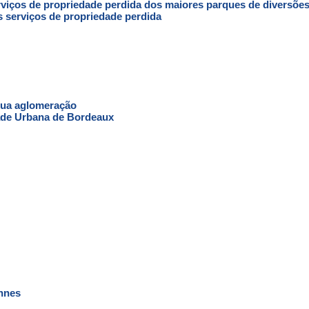
rviços de propriedade perdida dos maiores parques de diversõe
s serviços de propriedade perdida
sua aglomeração
ade Urbana de Bordeaux
nnes