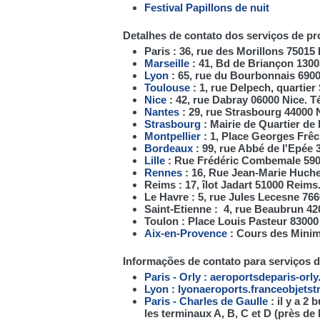
Festival Papillons de nuit
Detalhes de contato dos serviços de p
Paris : 36, rue des Morillons 75015 P
Marseille
: 41, Bd de Briançon 13003
Lyon
: 65, rue du Bourbonnais 69009
Toulouse
: 1, rue Delpech, quartier
Nice
: 42, rue Dabray 06000 Nice. Té
Nantes
: 29, rue Strasbourg 44000 N
Strasbourg
: Mairie de Quartier de 
Montpellier
: 1, Place Georges Frêch
Bordeaux
: 99, rue Abbé de l'Epée 
Lille
: Rue Frédéric Combemale 59000 
Rennes
: 16, Rue Jean-Marie Huchet
Reims : 17, îlot Jadart 51000 Reims.
Le Havre : 5, rue Jules Lecesne 766
Saint-Etienne : 4, rue Beaubrun 420
Toulon : Place Louis Pasteur 83000 
Aix-en-Provence
: Cours des Minime
Informações de contato para serviços 
Paris - Orly : aeroportsdeparis-orly
Lyon : lyonaeroports.franceobjetst
Paris - Charles de Gaulle
: il y a 2
les terminaux A, B, C et D (près de 