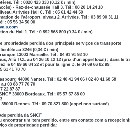
tères. Tél : 0820 423 333 (0,12 € / min)
ccès) - Rez-de-chaussée Hall 3. Tél : 08 20 14 24 10
iveau Arrivées Hall C. Tél : 05 61 42 44 59
mation de l'aéroport, niveau 2, Arrivées. Tél : 03 89 90 31 11
l : 05 56 34 50 00
vais.com
ion du Hall 1. Tél : 0 892 568 800 (0.34 € / min)
e propriedade perdida dos principais serviços de transporte
lientèle au 3246 (0,34 € / min)
riançon 13003 Marseille. Tél : 04 91 91 92 10
bus, Allô TCL au 04 26 10 12 12 (prix d'un appel local) ; dans le t
z le 04 69 66 84 22 et pour la ligne D, le 04 69 66 82 99.
5 61 41 70 70
rasbourg 44000 Nantes. Tél : 02 40 41 94 06 / 02 40 41 68 58
 au 03 88 77 70 70
67 22 87 87
 SNCF 33000 Bordeaux. Tél : 05 57 57 88 00
43
é 35000 Rennes. Tél : 09 70 821 800 (appel non surtaxé)
ade perdida da SNCF
u encontrar um item perdido, entre em contato com a recepcioni
viço de propriedade perdida: