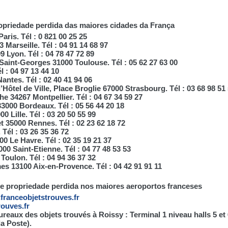
ropriedade perdida das maiores cidades da França
aris. Tél : 0 821 00 25 25
 Marseille. Tél : 04 91 14 68 97
 Lyon. Tél : 04 78 47 72 89
 Saint-Georges 31000 Toulouse. Tél : 05 62 27 63 00
l : 04 97 13 44 10
antes. Tél : 02 40 41 94 06
l’Hôtel de Ville, Place Broglie 67000 Strasbourg. Tél : 03 68 98 51
e 34267 Montpellier. Tél : 04 67 34 59 27
33000 Bordeaux. Tél : 05 56 44 20 18
Lille. Tél : 03 20 50 55 99
 35000 Rennes. Tél : 02 23 62 18 72
 Tél : 03 26 35 36 72
00 Le Havre. Tél : 02 35 19 21 37
00 Saint-Etienne. Tél : 04 77 48 53 53
Toulon. Tél : 04 94 36 37 32
s 13100 Aix-en-Provence. Tél : 04 42 91 91 11
de propriedade perdida nos maiores aeroportos franceses
.franceobjetstrouves.fr
rouves.fr
 bureaux des objets trouvés à Roissy : Terminal 1 niveau halls 5 
la Poste).