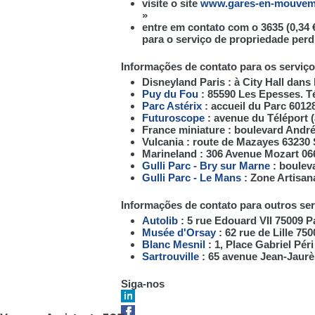
visite o site
www.gares-en-mouvem
»
entre em contato com o 3635 (0,34 €
para o serviço de propriedade perd
Informações de contato para os serviç
Disneyland Paris : à City Hall dan
Puy du Fou
: 85590 Les Epesses. Tél
Parc Astérix
: accueil du Parc 60128 
Futuroscope
: avenue du Téléport 
France miniature : boulevard André 
Vulcania : route de Mazayes 63230 S
Marineland : 306 Avenue Mozart 0660
Gulli Parc - Bry sur Marne
: boulev
Gulli Parc - Le Mans
: Zone Artisana
Informações de contato para outros se
Autolib
: 5 rue Edouard VII 75009 P
Musée d'Orsay
: 62 rue de Lille 750
Blanc Mesnil
: 1, Place Gabriel Péri
Sartrouville
: 65 avenue Jean-Jaurès
Siga-nos