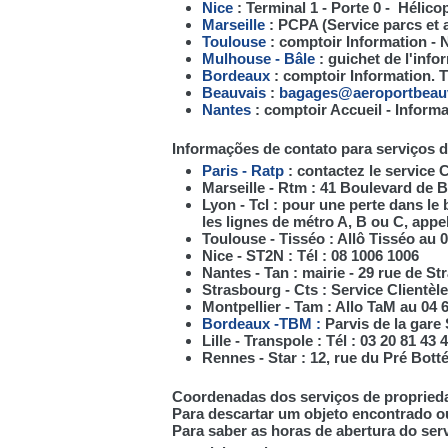
Nice
: Terminal 1 - Porte 0 - Hélicop
Marseille
: PCPA (Service parcs et a
Toulouse
: comptoir Information - N
Mulhouse - Bâle
: guichet de l'infor
Bordeaux
: comptoir Information. Té
Beauvais
:
bagages@aeroportbeau
Nantes
: comptoir Accueil - Informat
Informações de contato para serviços d
Paris - Ratp
: contactez le service C
Marseille - Rtm : 41 Boulevard de B
Lyon - Tcl : pour une perte dans le 
les lignes de métro A, B ou C, appele
Toulouse - Tisséo : Allô Tisséo au 0
Nice - ST2N : Tél : 08 1006 1006
Nantes - Tan : mairie - 29 rue de St
Strasbourg - Cts : Service Clientèle
Montpellier - Tam : Allo TaM au 04 
Bordeaux -TBM :
Parvis de la gare
Lille - Transpole : Tél : 03 20 81 43 
Rennes - Star : 12, rue du Pré Bott
Coordenadas dos serviços de propried
Para descartar um objeto encontrado o
Para saber as horas de abertura do ser