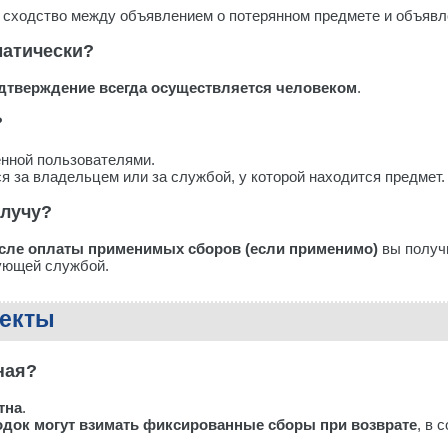
 сходство между объявлением о потерянном предмете и объявл
матически?
дтверждение всегда осуществляется человеком
.
?
ённой пользователями.
я за владельцем или за службой, у которой находится предмет.
олучу?
сле оплаты применимых сборов (если применимо)
вы получ
ующей службой.
пекты
ная?
тна
.
док могут взимать фиксированные сборы при возврате
, в 