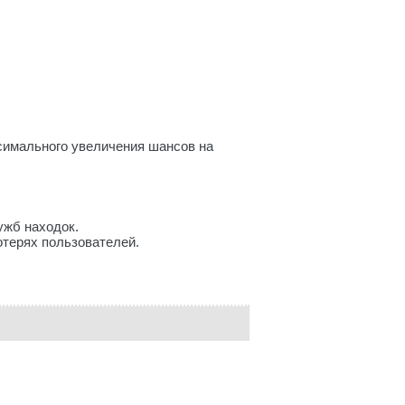
ксимального увеличения шансов на
ужб находок.
терях пользователей.