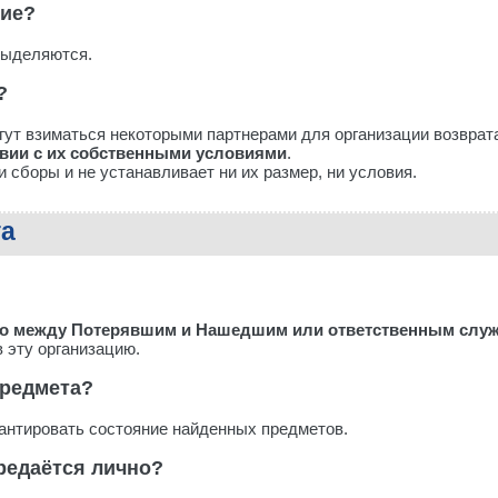
ние?
выделяются.
?
ут взиматься некоторыми партнерами для организации возврат
твии с их собственными условиями
.
и сборы и не устанавливает ни их размер, ни условия.
та
о между Потерявшим и Нашедшим или ответственным служ
в эту организацию.
предмета?
арантировать состояние найденных предметов.
редаётся лично?