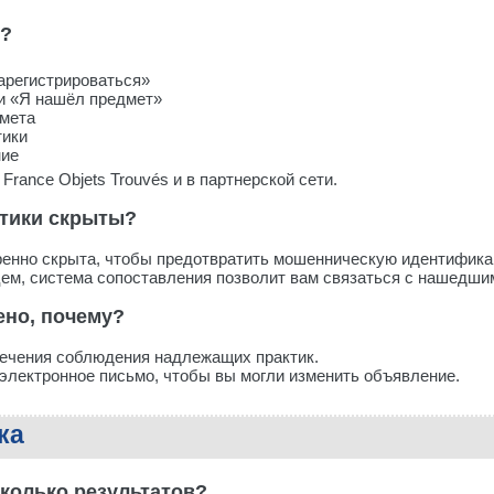
е?
арегистрироваться»
и «Я нашёл предмет»
дмета
тики
ние
rance Objets Trouvés и в партнерской сети.
стики скрыты?
енно скрыта, чтобы предотвратить мошенническую идентифика
ем, система сопоставления позволит вам связаться с нашедши
ено, почему?
печения соблюдения надлежащих практик.
 электронное письмо, чтобы вы могли изменить объявление.
ка
колько результатов?