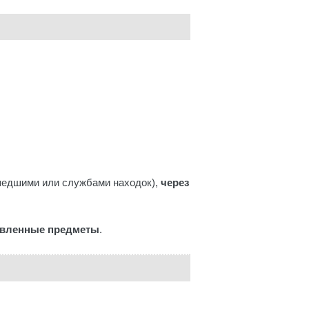
ашедшими или службами находок),
через
аявленные предметы
.