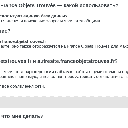
France Objets Trouvés — какой использовать?
спользуют единую базу данных
.
объявления и поисковые запросы являются общими.
ние?
е
franceobjetstrouves.fr
.
айте, оно также отображается на France Objets Trouvés для ма
strouves.fr и autresite.franceobjetstrouves.fr?
s.fr являются
партнёрскими сайтами
, работающими от имени сл
равляют напрямую, и позволяют просматривать объявления о по
 все объявления сети.
 что мне делать?