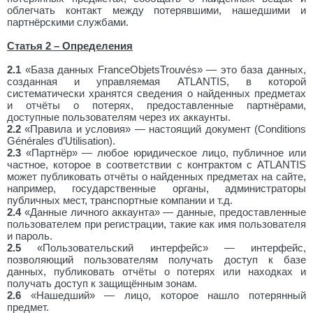
облегчать контакт между потерявшими, нашедшими и
партнёрскими службами.
Статья 2 – Определения
2.1
«База данных FranceObjetsTrouvés» — это база данных,
созданная и управляемая ATLANTIS, в которой
систематически хранятся сведения о найденных предметах
и отчёты о потерях, предоставленные партнёрами,
доступные пользователям через их аккаунты.
2.2
«Правила и условия» — настоящий документ (Conditions
Générales d’Utilisation).
2.3
«Партнёр» — любое юридическое лицо, публичное или
частное, которое в соответствии с контрактом с ATLANTIS
может публиковать отчёты о найденных предметах на сайте,
например, государственные органы, администраторы
публичных мест, транспортные компании и т.д.
2.4
«Данные личного аккаунта» — данные, предоставленные
пользователем при регистрации, такие как имя пользователя
и пароль.
2.5
«Пользовательский интерфейс» — интерфейс,
позволяющий пользователям получать доступ к базе
данных, публиковать отчёты о потерях или находках и
получать доступ к защищённым зонам.
2.6
«Нашедший» — лицо, которое нашло потерянный
предмет.