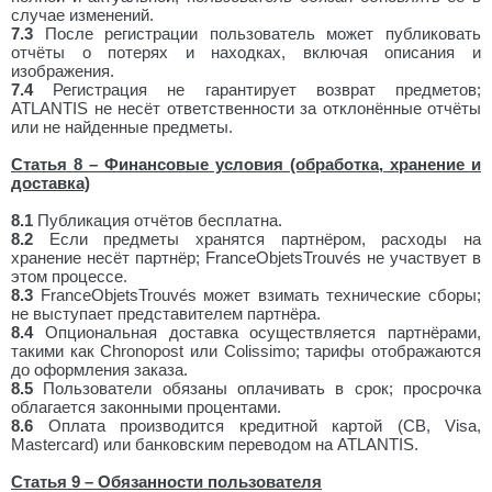
случае изменений.
7.3
После регистрации пользователь может публиковать
отчёты о потерях и находках, включая описания и
изображения.
7.4
Регистрация не гарантирует возврат предметов;
ATLANTIS не несёт ответственности за отклонённые отчёты
или не найденные предметы.
Статья 8 – Финансовые условия (обработка, хранение и
доставка)
8.1
Публикация отчётов бесплатна.
8.2
Если предметы хранятся партнёром, расходы на
хранение несёт партнёр; FranceObjetsTrouvés не участвует в
этом процессе.
8.3
FranceObjetsTrouvés может взимать технические сборы;
не выступает представителем партнёра.
8.4
Опциональная доставка осуществляется партнёрами,
такими как Chronopost или Colissimo; тарифы отображаются
до оформления заказа.
8.5
Пользователи обязаны оплачивать в срок; просрочка
облагается законными процентами.
8.6
Оплата производится кредитной картой (CB, Visa,
Mastercard) или банковским переводом на ATLANTIS.
Статья 9 – Обязанности пользователя