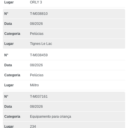
ORLY 3
T-M038810
08/2026
Pelúcias
Tignes Le Lac
T-M038459
08/2026
Pelúcias
Métro
T-M037161
08/2026
Equipamento para criança
234