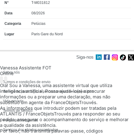
T-M031812
08/2026
Pelúcias
Paris Gare du Nord
Siga-nos
Vanessa Assistente FOT
Sobre nós
Online
Termos e condições de envio
Olá! Sou a Vanessa, uma assistente virtual que utiliza
inteligência artificial. Posso ajudá-lo(a) a procurar
Termos de publicação e processamento de comentários
informações ou a preparar uma declaração, mas não
Vida privada
substituo um agente da FranceObjetsTrouvés.
As informações que introduzir podem ser tratadas pela
Termos de serviço
ATLANTIS / FranceObjetsTrouvés para responder ao seu
pedido, assegurar o acompanhamento do serviço e melhorar
Perguntas frequentes
a qualidade da assistência.
Serviços dos objetos encontrados
Por favor, não transmita palavras-passe, códigos