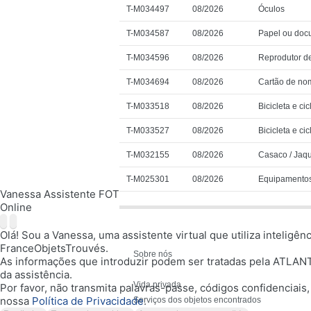
T-M034497
08/2026
Óculos
T-M034587
08/2026
Papel ou doc
T-M034596
08/2026
Reprodutor de
T-M034694
08/2026
Cartão de no
T-M033518
08/2026
Bicicleta e cic
T-M033527
08/2026
Bicicleta e cic
T-M032155
08/2026
Casaco / Jaqu
T-M025301
08/2026
Equipamento
Vanessa Assistente FOT
Online
Olá! Sou a Vanessa, uma assistente virtual que utiliza inteligê
FranceObjetsTrouvés.
Sobre nós
As informações que introduzir podem ser tratadas pela ATLAN
da assistência.
Vida privada
Por favor, não transmita palavras-passe, códigos confidenciai
nossa
Política de Privacidade
.
Serviços dos objetos encontrados