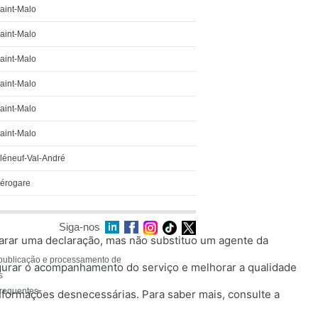
aint-Malo
aint-Malo
aint-Malo
aint-Malo
aint-Malo
aint-Malo
léneuf-Val-André
érogare
Siga-nos
reparar uma declaração, mas não substituo um agente da
publicação e processamento de
gurar o acompanhamento do serviço e melhorar a qualidade
s
frequentes
nformações desnecessárias. Para saber mais, consulte a