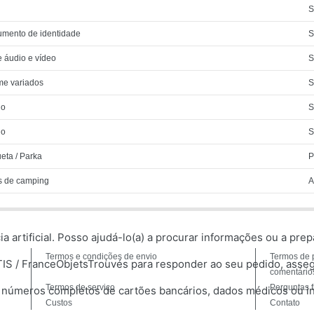
S
umento de identidade
S
 áudio e vídeo
S
me variados
S
lo
S
lo
S
eta / Parka
P
s de camping
A
ncia artificial. Posso ajudá-lo(a) a procurar informações ou a p
Termos e condições de envio
Termos de 
TIS / FranceObjetsTrouvés para responder ao seu pedido, asse
comentário
Termos de serviço
Perguntas 
s, números completos de cartões bancários, dados médicos ou i
Custos
Contato