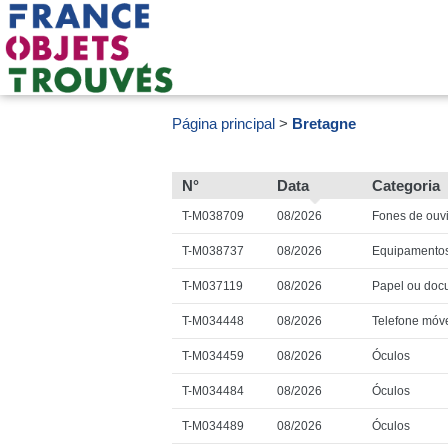
Página principal
Bretagne
N°
Data
Categoria
T-M038709
08/2026
Fones de ouv
T-M038737
08/2026
Equipamento
T-M037119
08/2026
Papel ou doc
T-M034448
08/2026
Telefone móv
T-M034459
08/2026
Óculos
T-M034484
08/2026
Óculos
T-M034489
08/2026
Óculos