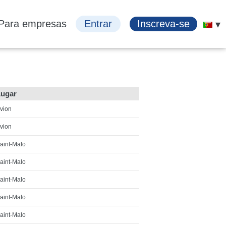
Para empresas
Entrar
Inscreva-se
Lugar
vion
vion
aint-Malo
aint-Malo
aint-Malo
aint-Malo
aint-Malo