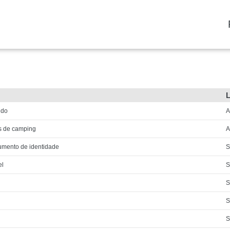
ido
A
s de camping
A
umento de identidade
S
el
S
S
S
S