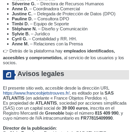
Séverine G.
– Directora de Recursos Humanos
Anne D.
– Coordinadora Comercial
Justine C.
– Delegada de Protección de Datos (DPO)
Pauline D.
– Consultora DPO
Timbi D.
– Equipo de Soporte
Stéphane N.
– Diseño y Comunicación
Sylvie B.
– Jurídico
Cyril G.
– Contabilidad y RR. HH.
Anne M.
– Relaciones con la Prensa
👉 Detrás de la plataforma hay
empleados identificados,
accesibles y comprometidos
, al servicio de los usuarios y los
socios.
Avisos legales
El presente sitio web, accesible desde la dirección URL
https://www.franceobjetstrouves.fr/
, es editado por la
SAS
ATLANTIS
(en adelante « France Objetos Perdidos »).
Es propiedad de
ATLANTIS
, sociedad por acciones simplificada
(SAS) con un capital social de
39 000 euros
, inscrita en el
Registro Mercantil de
Grenoble
bajo el número
815 409 990
, y
cuyo número de IVA intracomunitario es
FR77815409990
.
Director de la publicación
: