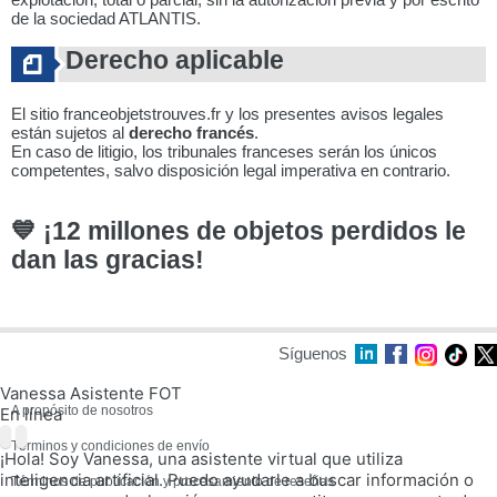
de la sociedad ATLANTIS.
Derecho aplicable
El sitio franceobjetstrouves.fr y los presentes avisos legales
están sujetos al
derecho francés
.
En caso de litigio, los tribunales franceses serán los únicos
competentes, salvo disposición legal imperativa en contrario.
💙 ¡12 millones de objetos perdidos le
dan las gracias!
Síguenos
Vanessa Asistente FOT
A propósito de nosotros
En línea
Términos y condiciones de envío
¡Hola! Soy Vanessa, una asistente virtual que utiliza
inteligencia artificial. Puedo ayudarle a buscar información o
Términos de publicación y procesamiento de reseñas