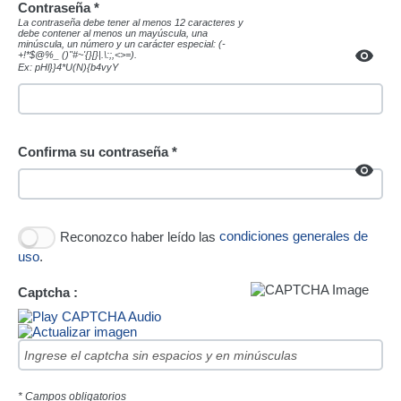
Contraseña *
La contraseña debe tener al menos 12 caracteres y
debe contener al menos un mayúscula, una
minúscula, un número y un carácter especial: (-
+!*$@%_ ()"#~'{}[}|.\:;,<>=).
Ex: pHl}}4*U(N){b4vyY
Confirma su contraseña *
Reconozco haber leído las
condiciones generales de
uso
.
Captcha :
* Campos obligatorios